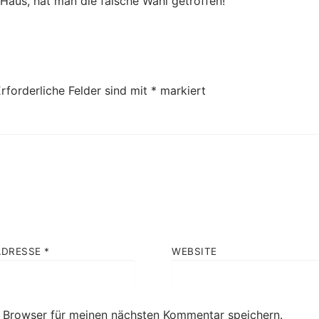
 Haus, hat man die falsche Wahl getroffen!
rforderliche Felder sind mit
*
markiert
ADRESSE
*
WEBSITE
 Browser für meinen nächsten Kommentar speichern.