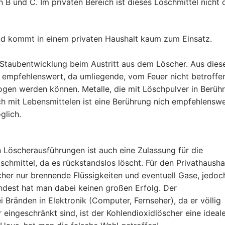
 B und C. Im privaten Bereich ist dieses Löschmittel nicht 
und kommt in einem privaten Haushalt kaum zum Einsatz.
ke Staubentwicklung beim Austritt aus dem Löscher. Aus die
t empfehlenswert, da umliegende, vom Feuer nicht betroffe
ogen werden können. Metalle, die mit Löschpulver in Berüh
h mit Lebensmittelen ist eine Berührung nich empfehlenswe
öglich.
n Löscherausführungen ist auch eine Zulassung für die
chmittel, da es rückstandslos löscht. Für den Privathausha
her nur brennende Flüssigkeiten und eventuell Gase, jedoc
ndest hat man dabei keinen großen Erfolg. Der
 Bränden in Elektronik (Computer, Fernseher), da er völlig
 eingeschränkt sind, ist der Kohlendioxidlöscher eine ideal