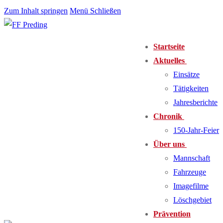
Zum Inhalt springen
Menü
Schließen
Startseite
Aktuelles
Einsätze
Tätigkeiten
Jahresberichte
Chronik
150-Jahr-Feier
Über uns
Mannschaft
Fahrzeuge
Imagefilme
Löschgebiet
Prävention